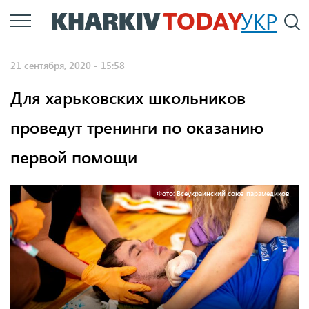
Перейти
УКР
По
к
основному
21 сентября, 2020 - 15:58
содержанию
Для харьковских школьников
проведут тренинги по оказанию
первой помощи
Фото: Всеукраинский союз парамедиков