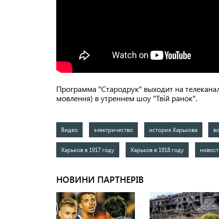
Программа "Стародрук" выходит на телеканал
мовлення) в утреннем шоу "Твій ранок".
Видео
электричество
история Харькова
в
Харьков в 1917 году
Харьков в 1918 году
новост