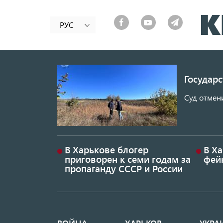
РУС
Государ
Суд отмен
В Харькове блогер
В Х
приговорен к семи годам за
фей
пропаганду СССР и России