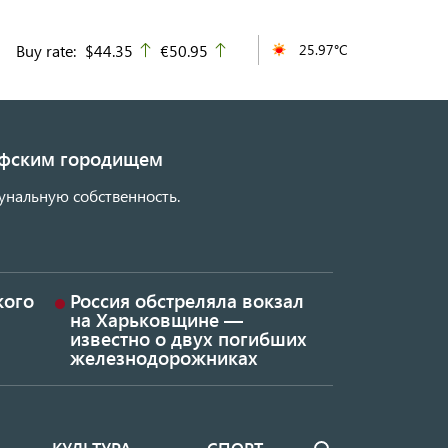
Buy rate:
$44.35
€50.95
25.97°C
up
up
кифским городищем
унальную собственность.
кого
Россия обстреляла вокзал
на Харьковщине —
известно о двух погибших
железнодорожниках