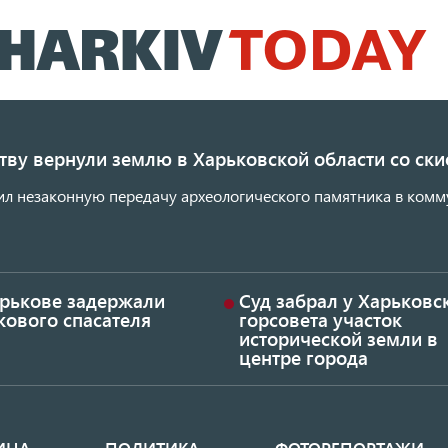
Перейти
к
основному
содержанию
ству вернули землю в Харьковской области со с
ил незаконную передачу археологического памятника в комм
арькове задержали
Суд забрал у Харьковс
кового спасателя
горсовета участок
исторической земли в
центре города