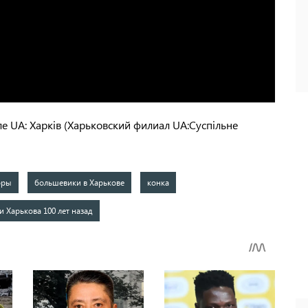
е UA: Харків (Харьковский филиал UA:Суспільне
оры
большевики в Харькове
конка
и Харькова 100 лет назад