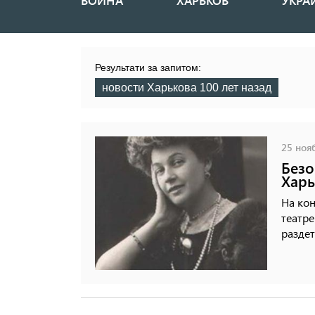
ВОЙНА
ХАРЬКОВ
УКРА
Основная
навигация
Результати за запитом:
новости Харькова 100 лет назад
25 нояб
Безо
Харь
На кон
театре
раздет