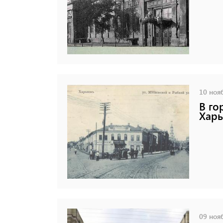
10 нояб
В го
Харь
09 нояб