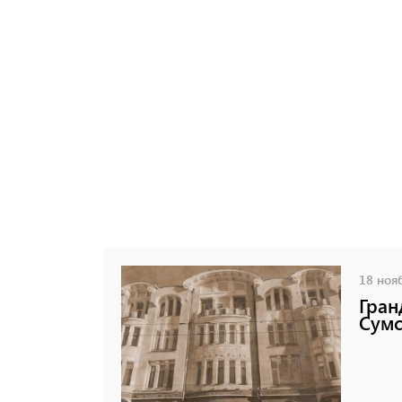
18 нояб
Гран
Сумс