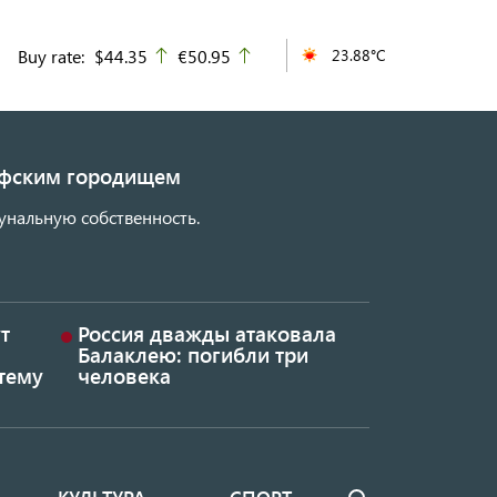
Buy rate:
$44.35
€50.95
23.88°C
up
up
кифским городищем
унальную собственность.
т
Россия дважды атаковала
Балаклею: погибли три
тему
человека