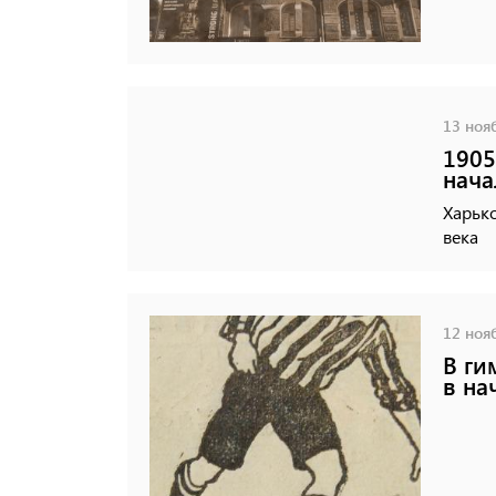
13 нояб
1905
нача
Харько
века
12 нояб
В ги
в на