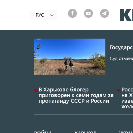
РУС
Государ
Суд отмен
В Харькове блогер
Росс
приговорен к семи годам за
на 
пропаганду СССР и России
изве
жел