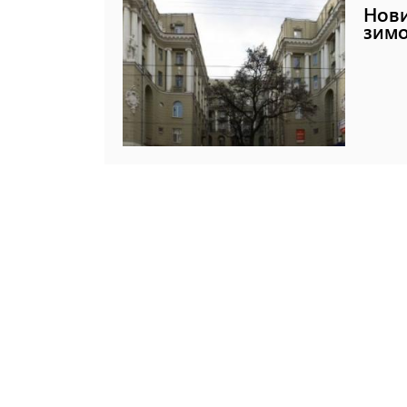
Нови
зимо