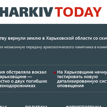
Перейти
к
основному
содержанию
ству вернули землю в Харьковской области со с
ил незаконную передачу археологического памятника в комм
ия обстреляла вокзал
На Харьковщине начну
Харьковщине —
тестировать новую
стно о двух погибших
детализированную сис
езнодорожниках
оповещения