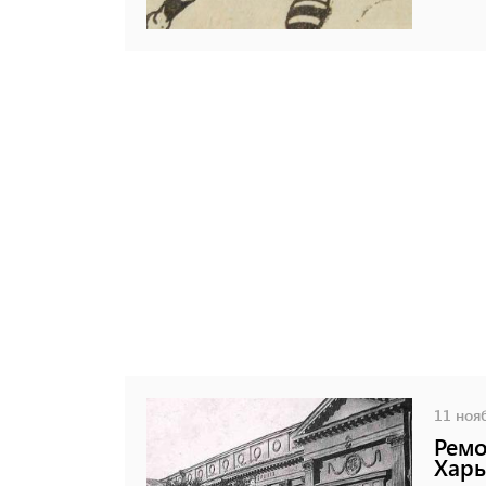
11 нояб
Ремо
Харь