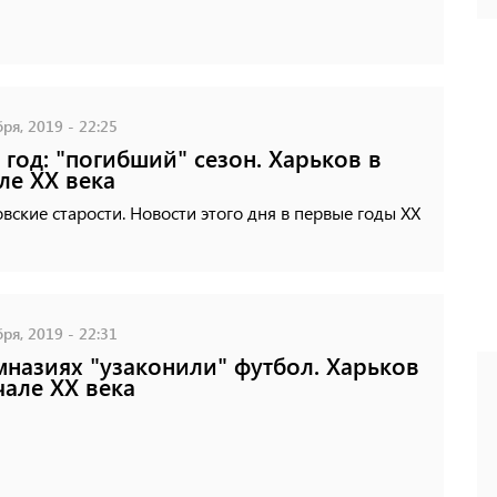
ря, 2019 - 22:25
 год: "погибший" сезон. Харьков в
ле XX века
вские старости. Новости этого дня в первые годы XX
ря, 2019 - 22:31
мназиях "узаконили" футбол. Харьков
чале XX века