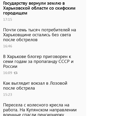
Государству вернули землю в
Харьковской области со скифским
городищем
17:15
Почти семь тысяч потребителей на
Харьковщине остались без света
после обстрелов
16:46
В Харькове блогер приговорен к
семи годам за пропаганду СССР и
России
16:09
Как выглядит вокзал в Лозовой
после обстрела
15:23
Пересела с колесного кресла на
работа. На Купянском направлении
военные спасли пенсионерку