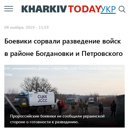
Перейти
УКР
По
к
основному
08 ноября, 2019 - 15:59
содержанию
Боевики сорвали разведение войск
в районе Богдановки и Петровского
ООС, разведение войск, Донбасс, война, КПВВ, СЦКК. Фото: Сергей Козлов / KHARKIV
Today
Пророссийские боевики не сообщили украинской
стороне о готовности к разведению.