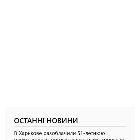
ОСТАННІ НОВИНИ
В Харькове разоблачили 51-летнюю
наркодилерку, продававшую психотропы во