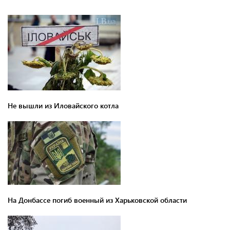
Не вышли из Иловайского котла
На Донбассе погиб военный из Харьковской области