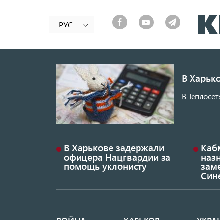
РУС
В Харько
В Теплосет
В Харькове задержали
Каб
офицера Нацгвардии за
наз
помощь уклонисту
заме
Син