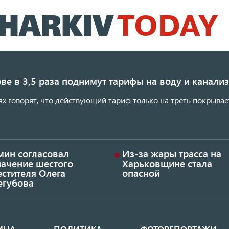
Перейти
к
основному
содержанию
ве в 3,5 раза поднимут тарифы на воду и канал
ях говорят, что действующий тариф только на треть покрывае
мин согласовал
Из-за жары трасса на
начение шестого
Харьковщине стала
стителя Олега
опасной
егубова