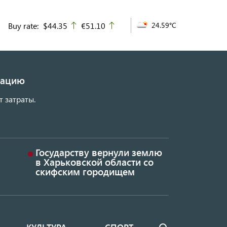
Buy rate:
$44.35
€51.10
24.59°C
up
up
изацию
т затраты.
Государству вернули землю
в Харьковской области со
скифским городищем