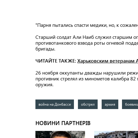
"Парня пытались спасти медики, но, к сожале
Старший солдат Али Наиб служил старшим оп
противотанкового взвода роты огневой подд
бригады.
ЧИТАЙТЕ ТАКЖЕ:
Харьковским ветеранам 
26 ноября оккупанты дважды нарушили режи
противник стрелял из минометов калибра 82 
оружия.
война на Донбассе
обстрел
армия
боевик