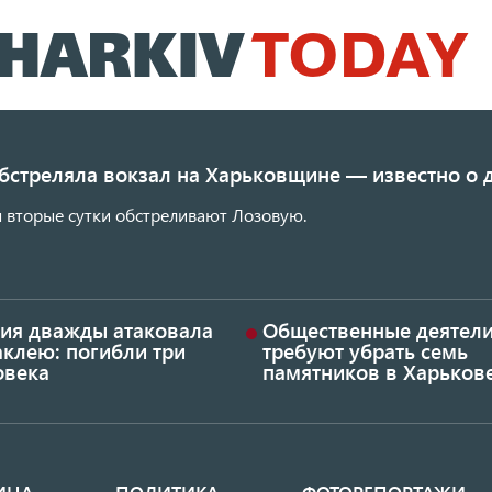
Перейти
к
основному
содержанию
обстреляла вокзал на Харьковщине — известно о
 вторые сутки обстреливают Лозовую.
сия дважды атаковала
Общественные деятел
аклею: погибли три
требуют убрать семь
овека
памятников в Харьков