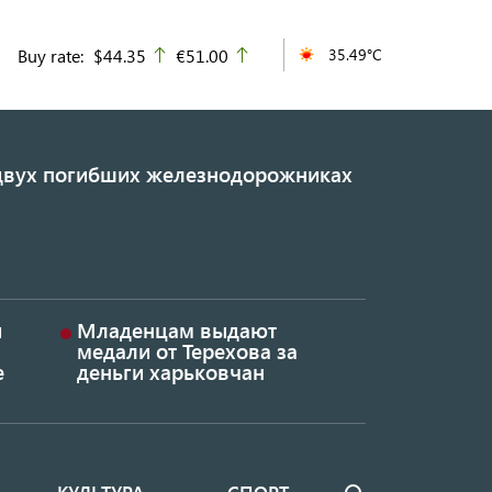
Buy rate:
$44.35
€51.00
35.49°C
up
up
 двух погибших железнодорожниках
и
Младенцам выдают
медали от Терехова за
е
деньги харьковчан