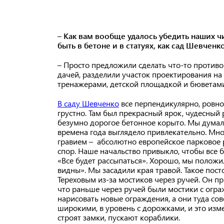
– Как вам вообще удалось убедить наших чи
быть в бетоне и в статуях, как сад Шевченк
–
Просто предложили сделать что-то противоп
дачей, разделили участок проектирования на 
тренажерами, детской площадкой и бюветами
В саду Шевченко
все перпендикулярно, ровно,
грустно. Там был прекрасный ярок, чудесный 
безумно дорогое бетонное корыто. Мы думали
времена года выглядело привлекательно. Мног
гравием – абсолютно европейское парковое 
спор. Наше начальство привыкло, чтобы все 
«Все будет рассыпаться». Хорошо, мы положи
видны». Мы засадили края травой. Такое пос
Тереховым из-за мостиков через ручей. Он пр
что раньше через ручей были мостики с огра
нарисовать новые ограждения, а они туда со
широкими, в уровень с дорожками, и это изме
строят замки, пускают кораблики.