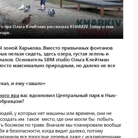
о яра Ольга Клейтман рассказала KHARKIV Today о том,
парк.
й зоной Харькова. Вместо привычных фонтанов
х нельзя сидеть, здесь озера, густая зелень и
иалов. Основатель SBM studio Ольга Клейтман
 место максимально природным, но далеко не все
хал, и ему «зашло»
ного яра
вас вдохновил Центральный парк в Нью-
образцом?
 людей, у которых нет машины или времени, они не
создать им такое место, где они могли бы побыть
ть босиком по траве. Вначале мы планировали вообще
ебя в безопасности, когда видит далеко, потому
охранили все взрослые деревья даже с искривленными