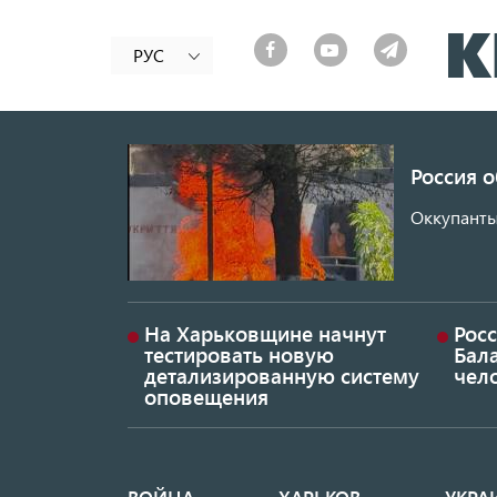
РУС
Россия 
Оккупанты
На Харьковщине начнут
Рос
тестировать новую
Бал
детализированную систему
чел
оповещения