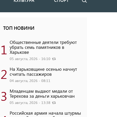
КУЛЬТУРА
СПОРТ
Поиск
ТОП НОВИНИ
Общественные деятели требуют
1
убрать семь памятников в
Харькове
05 августа, 2026 - 16:10
2
На Харьковщине осенью начнут
считать пассажиров
04 августа, 2026 - 08:11
3
Младенцам выдают медали от
Терехова за деньги харьковчан
05 августа, 2026 - 13:38
Российская армия начала штурмы