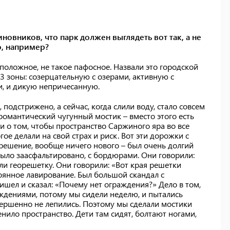
новников, что парк должен выглядеть вот так, а не
о, например?
оложное, не такое пафосное. Назвали это городской
3 зоны: созерцательную с озерами, активную с
, и дикую непричесанную.
 подстрижено, а сейчас, когда слили воду, стало совсем
романтический чугунный мостик – вместо этого есть
 о том, чтобы пространство Саржиного яра во все
ое делали на свой страх и риск. Вот эти дорожки с
решение, вообще ничего нового – был очень долгий
было заасфальтировано, с бордюрами. Они говорили:
ли георешетку. Они говорили: «Вот края решетки
тоянное лавирование. Был большой скандал с
ишел и сказал: «Почему нет ограждения?» Дело в том,
ждениями, потому мы сидели неделю, и пытались
вершенно не лепились. Поэтому мы сделали мостики
нило пространство. Дети там сидят, болтают ногами,