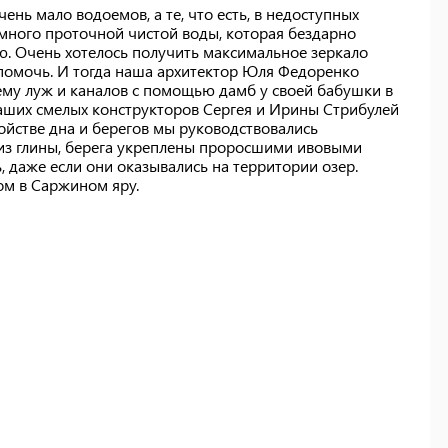
ень мало водоемов, а те, что есть, в недоступных
много проточной чистой воды, которая бездарно
ю. Очень хотелось получить максимальное зеркало
 помочь. И тогда наша архитектор Юля Федоренко
тему луж и каналов с помощью дамб у своей бабушки в
аших смелых конструкторов Сергея и Ирины Стрибулей
ройстве дна и берегов мы руководствовались
из глины, берега укреплены проросшими ивовыми
, даже если они оказывались на территории озер.
ом в Саржином яру.