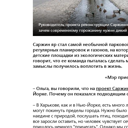
Руководитель проекта реконструкции Саржиног
зачем современному горожанину нужен дикий 
Саржин яр стал самой необычной парково
регулярных планировок и газонов, на которы
детские площадки из экологических матер
говорит, что ее команда пыталась сделать
замыслы получилось воплотить в жизнь.
«Мэр прие
– Ольга, вы говорили, что на
проект Саржи
Йорке. Почему он показался подходящим 
– В Харькове, как и в Нью-Йорке, есть много
могут покинуть пределы города. Нужно было 
наедине с природой, послушать птиц, походи
все заросли оставить, но человек чувствует с
пришлось немного "причесать". Однако мы с