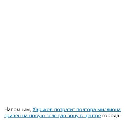
Напомним,
Харьков потратит полтора миллиона
гривен на новую зеленую зону в центре
города.