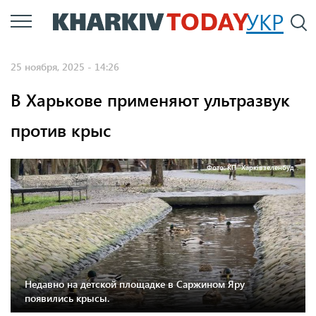
Перейти
УКР
По
к
основному
25 ноября, 2025 - 14:26
содержанию
В Харькове применяют ультразвук
против крыс
Фото: КП "Харківзеленбуд".
Недавно на детской площадке в Саржином Яру
появились крысы.