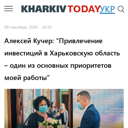
Перейти
УКР
По
к
основному
08 сентября, 2020 - 18:35
содержанию
Алексей Кучер: “Привлечение
инвестиций в Харьковскую область
– один из основных приоритетов
моей работы"