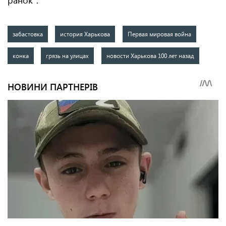
ранок".
забастовка
история Харькова
Первая мировая война
конка
грязь на улицах
новости Харькова 100 лет назад