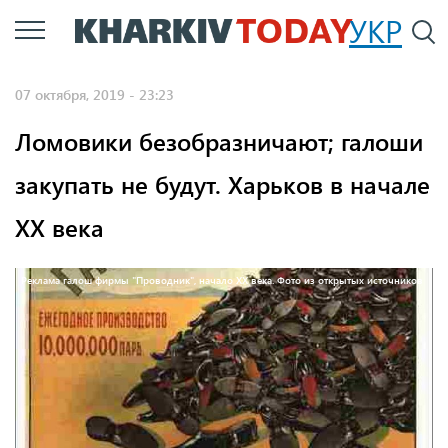
Перейти
УКР
По
к
основному
07 октября, 2019 - 23:23
содержанию
Ломовики безобразничают; галоши
закупать не будут. Харьков в начале
XX века
Реклама галош фирмы "Проводник", начало ХХ века. Фото из открытых источников