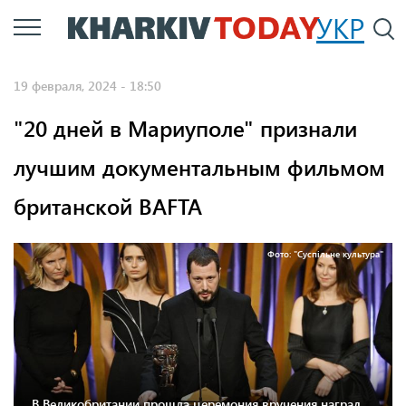
Перейти
УКР
По
к
основному
19 февраля, 2024 - 18:50
содержанию
"20 дней в Мариуполе" признали
лучшим документальным фильмом
британской BAFTA
Фото: "Суспільне культура"
В Великобритании прошла церемония вручения наград