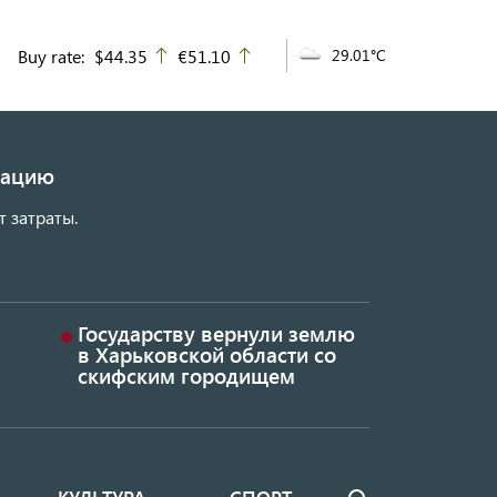
Buy rate:
$44.35
€51.10
29.01°C
up
up
изацию
т затраты.
Государству вернули землю
в Харьковской области со
скифским городищем