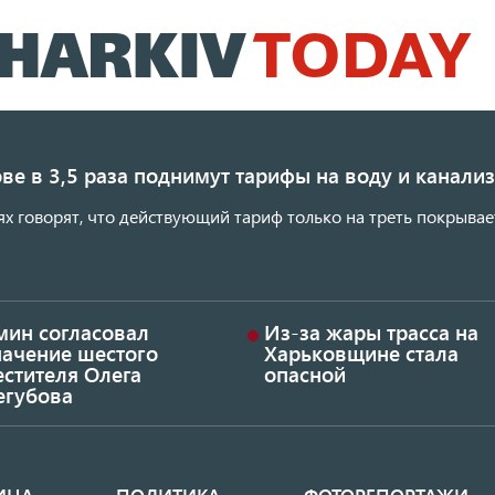
Перейти
к
основному
содержанию
ве в 3,5 раза поднимут тарифы на воду и канал
ях говорят, что действующий тариф только на треть покрывае
мин согласовал
Из-за жары трасса на
начение шестого
Харьковщине стала
стителя Олега
опасной
егубова