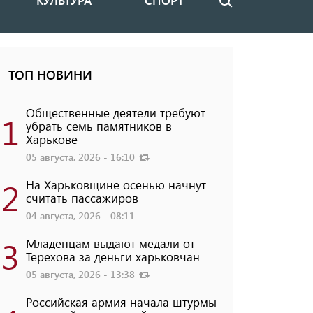
КУЛЬТУРА
СПОРТ
Поиск
ТОП НОВИНИ
Общественные деятели требуют
1
убрать семь памятников в
Харькове
05 августа, 2026 - 16:10
2
На Харьковщине осенью начнут
считать пассажиров
04 августа, 2026 - 08:11
3
Младенцам выдают медали от
Терехова за деньги харьковчан
05 августа, 2026 - 13:38
Российская армия начала штурмы