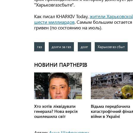
"Харьковгазсбыте".
Как писал KHARKIV Today,
жители Харьковской
шести миллиардов
. Самым большим остается 
гривен (по состоянию на июль).
газ
долги за газ
долг
Харьковгаз сбыт
Автор:
Анна Шафранович