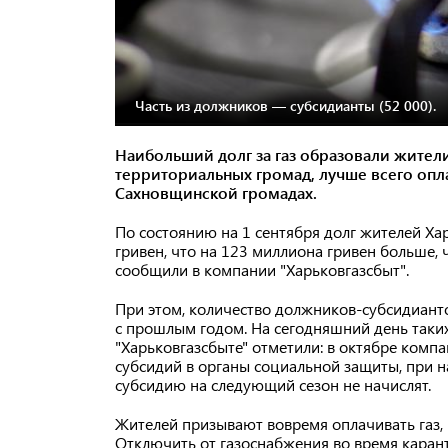
Часть из должников — субсидианты (52 000).
Наибольший долг за газ образовали жител
территориальных громад, лучше всего опл
Сахновщинской громадах.
По состоянию на 1 сентября долг жителей Хар
гривен, что на 123 миллиона гривен больше,
сообщили в компании "Харьковгазсбыт".
При этом, количество должников-субсидиант
с прошлым годом. На сегодняшний день таких
"Харьковгазсбыте" отметили: в октябре комп
субсидий в органы социальной защиты, при 
субсидию на следующий сезон не начислят.
Жителей призывают вовремя оплачивать газ, в
Отключить от газоснабжения во время карант