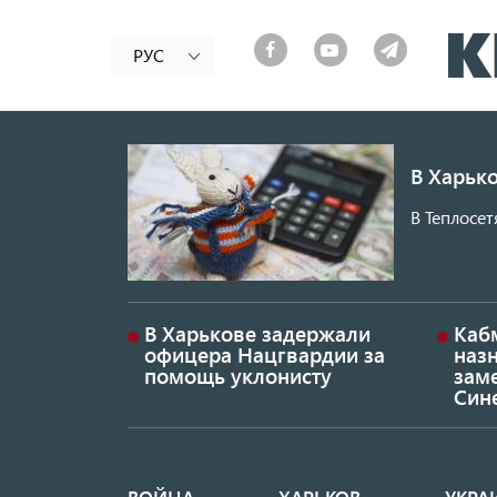
РУС
В Харько
В Теплосет
В Харькове задержали
Каб
офицера Нацгвардии за
наз
помощь уклонисту
заме
Син