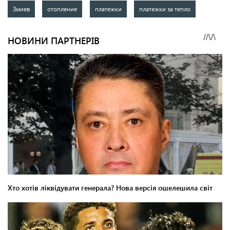
Змиев
отопление
платежки
платежки за тепло