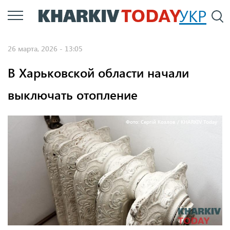
Перейти
УКР
По
к
основному
26 марта, 2026 - 13:05
содержанию
В Харьковской области начали
выключать отопление
Фото: Сергій Козлов / KHARKIV Today