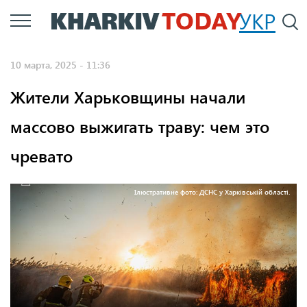
Перейти
УКР
По
к
основному
10 марта, 2025 - 11:36
содержанию
Жители Харьковщины начали
массово выжигать траву: чем это
чревато
Ілюстративне фото: ДСНС у Харківській області.