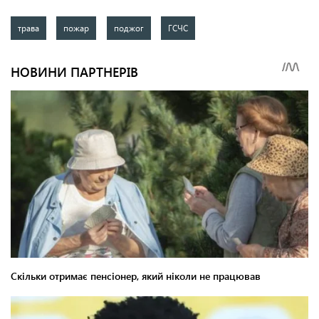
трава
пожар
поджог
ГСЧС