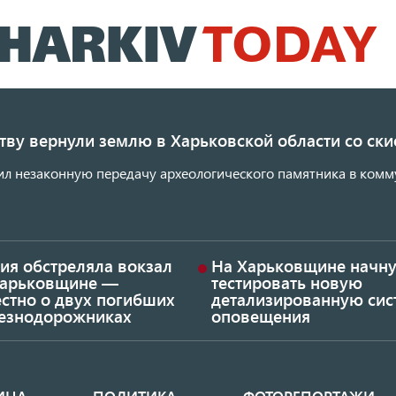
Перейти
к
основному
содержанию
ству вернули землю в Харьковской области со с
ил незаконную передачу археологического памятника в комм
ия обстреляла вокзал
На Харьковщине начну
Харьковщине —
тестировать новую
стно о двух погибших
детализированную сис
езнодорожниках
оповещения