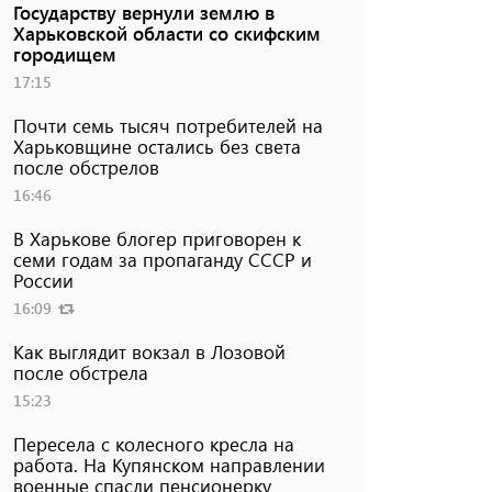
Государству вернули землю в
Харьковской области со скифским
городищем
17:15
Почти семь тысяч потребителей на
Харьковщине остались без света
после обстрелов
16:46
В Харькове блогер приговорен к
семи годам за пропаганду СССР и
России
16:09
Как выглядит вокзал в Лозовой
после обстрела
15:23
Пересела с колесного кресла на
работа. На Купянском направлении
военные спасли пенсионерку