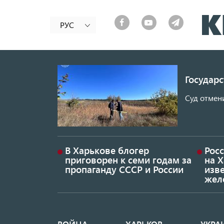
РУС
Государ
Суд отмен
В Харькове блогер
Росс
приговорен к семи годам за
на 
пропаганду СССР и России
изве
жел