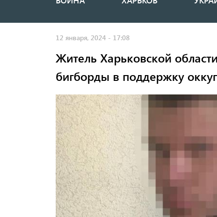
ВОЙНА
ХАРЬКОВ
УКРА
Основная
навигация
12 января, 2024 - 17:08
Житель Харьковской области
бигборды в поддержку окку