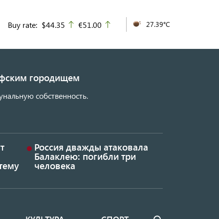
Buy rate:
$44.35
€51.00
27.39°C
up
up
кифским городищем
унальную собственность.
т
Россия дважды атаковала
Балаклею: погибли три
тему
человека