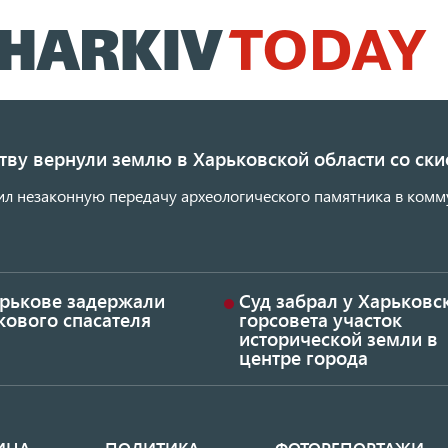
Перейти
к
основному
содержанию
ству вернули землю в Харьковской области со с
ил незаконную передачу археологического памятника в комм
арькове задержали
Суд забрал у Харьковс
кового спасателя
горсовета участок
исторической земли в
центре города