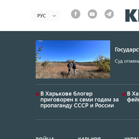
РУС
Государ
Суд отмен
В Харькове блогер
В Х
приговорен к семи годам за
фей
пропаганду СССР и России