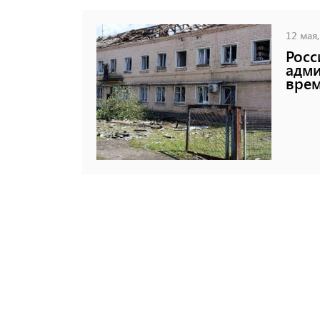
12 мая,
Росс
адми
вре