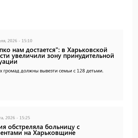
ля, 2026 - 15:10
пко нам достается": в Харьковской
сти увеличили зону принудительной
уации
х громад должны вывезти семьи с 128 детьми.
а, 2026 - 15:25
ия обстреляла больницу с
ентами на Харьковщине