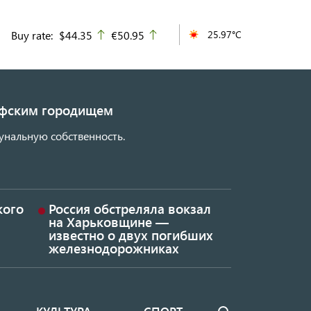
Buy rate:
$44.35
€50.95
25.97°C
up
up
кифским городищем
унальную собственность.
кого
Россия обстреляла вокзал
на Харьковщине —
известно о двух погибших
железнодорожниках