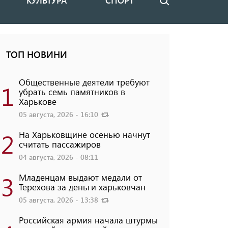
КУЛЬТУРА
СПОРТ
Поиск
ТОП НОВИНИ
Общественные деятели требуют
1
убрать семь памятников в
Харькове
05 августа, 2026 - 16:10
2
На Харьковщине осенью начнут
считать пассажиров
04 августа, 2026 - 08:11
3
Младенцам выдают медали от
Терехова за деньги харьковчан
05 августа, 2026 - 13:38
Российская армия начала штурмы