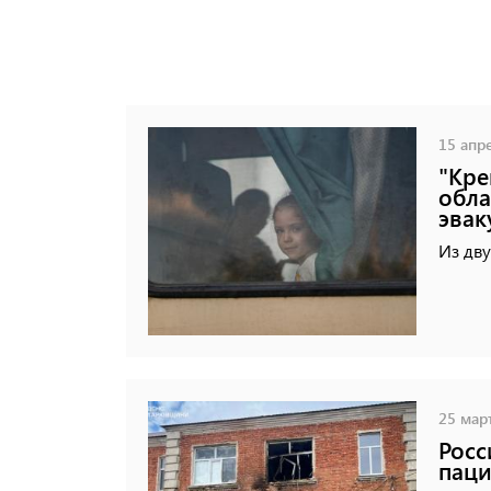
15 апре
"Кре
обла
эвак
Из дву
25 март
Росс
паци