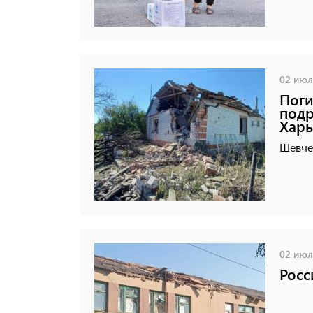
02 июля
Поги
подр
Хар
Шевче
02 июля
Росс