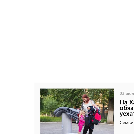
03 июля
На Х
обяз
уеха
Семьи