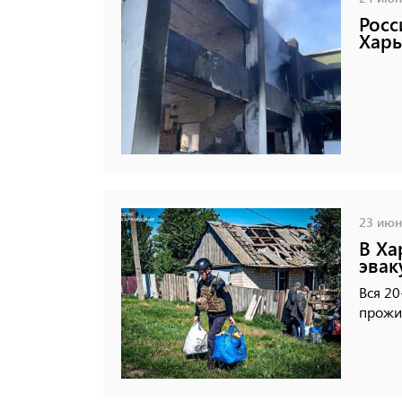
Росс
Харь
23 июня
В Ха
эвак
Вся 20
прожи