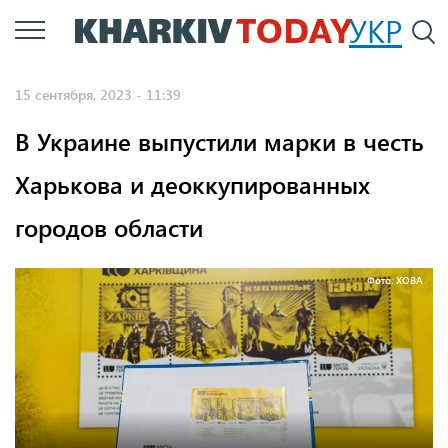
Перейти
УКР
По
к
основному
15 сентября, 2023 - 11:39
содержанию
В Украине выпустили марки в честь
Харькова и деоккупированных
городов области
Фото: ХОВА