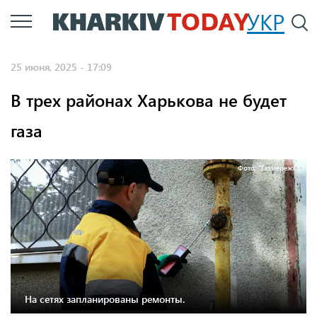
Перейти
УКР
По
к
основному
25 июня, 2025 - 17:09
содержанию
В трех районах Харькова не будет
газа
Фото: "Газмережі".
На сетях запланированы ремонты.