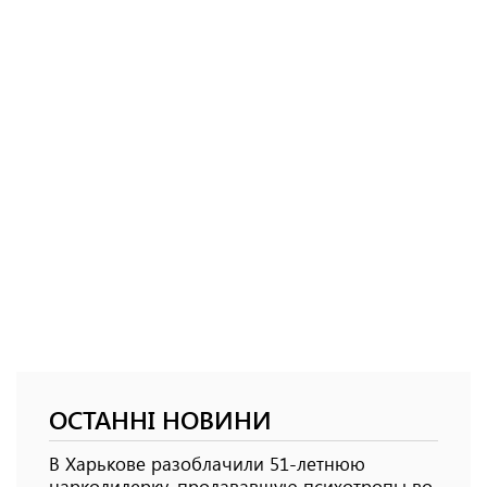
ОСТАННІ НОВИНИ
В Харькове разоблачили 51-летнюю
наркодилерку, продававшую психотропы во