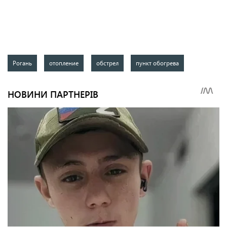
Рогань
отопление
обстрел
пункт обогрева