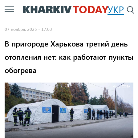
Перейти
УКР
По
к
основному
07 ноября, 2025 - 17:03
содержанию
В пригороде Харькова третий день
отопления нет: как работают пункты
обогрева
Фото: ХОВА