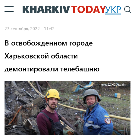
Перейти
УКР
По
к
основному
27 сентября, 2022 - 11:42
содержанию
В освобожденном городе
Харьковской области
демонтировали телебашню
Фото: ДСНС України