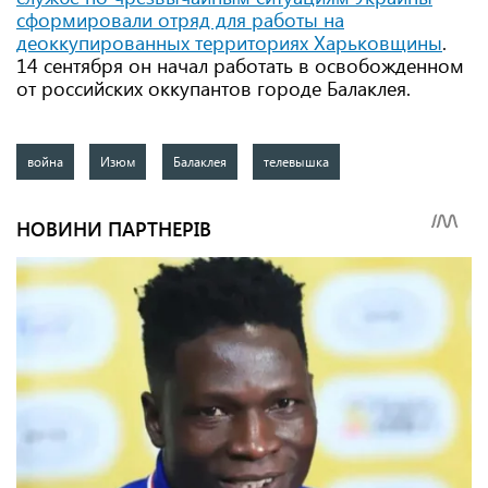
сформировали отряд для работы на
деоккупированных территориях Харьковщины
.
14 сентября он начал работать в освобожденном
от российских оккупантов городе Балаклея.
война
Изюм
Балаклея
телевышка