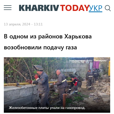
Перейти
УКР
По
к
основному
13 апреля, 2024 - 13:11
содержанию
В одном из районов Харькова
возобновили подачу газа
Ілюстративне фото: "Газмережі"
Железобетонные плиты упали на газопровод.