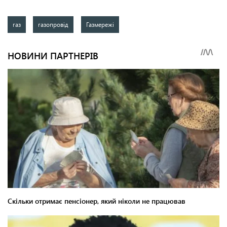
газ
газопровід
Газмережі