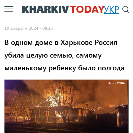
Перейти
УКР
По
к
основному
10 февраля, 2024 - 08:16
содержанию
В одном доме в Харькове Россия
убила целую семью, самому
маленькому ребенку было полгода
Фото: ХОВА.