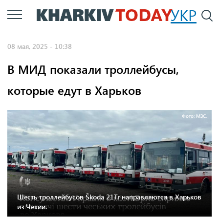
Перейти
УКР
По
к
основному
08 мая, 2025 - 10:38
содержанию
В МИД показали троллейбусы,
которые едут в Харьков
Фото: МЗС.
Шесть троллейбусов Škoda 21Tr направляются в Харьков
из Чехии.