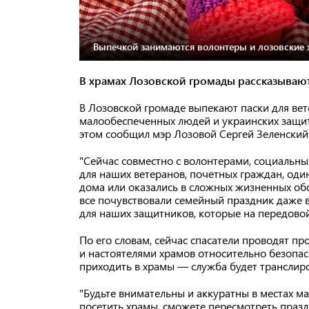
Выпечкой занимаются волонтеры и лозовские 
В храмах Лозовской громады рассказывают
В Лозовской громаде выпекают паски для вет
малообеспеченных людей и украинских защит
этом сообщил мэр Лозовой Сергей Зеленский
"Сейчас совместно с волонтерами, социальн
для наших ветеранов, почетных граждан, оди
дома или оказались в сложных жизненных обс
все почувствовали семейный праздник даже 
для наших защитников, которые на передовой
По его словам, сейчас спасатели проводят п
и настоятелями храмов относительно безопас
приходить в храмы — служба будет транслиро
"Будьте внимательны и аккуратны в местах ма
посетить храмы, сможете пересмотреть праз