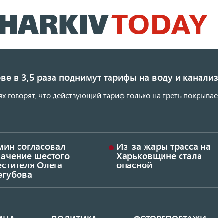
Перейти
к
основному
содержанию
ве в 3,5 раза поднимут тарифы на воду и канал
ях говорят, что действующий тариф только на треть покрывае
мин согласовал
Из-за жары трасса на
начение шестого
Харьковщине стала
стителя Олега
опасной
егубова