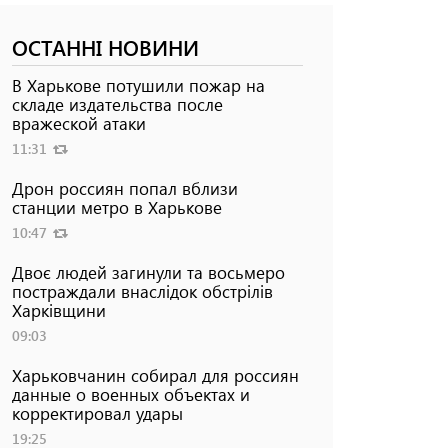
ОСТАННІ НОВИНИ
В Харькове потушили пожар на
складе издательства после
вражеской атаки
11:31
Дрон россиян попал вблизи
станции метро в Харькове
10:47
Двоє людей загинули та восьмеро
постраждали внаслідок обстрілів
Харківщини
09:03
Харьковчанин собирал для россиян
данные о военных объектах и ​​
корректировал удары
19:25