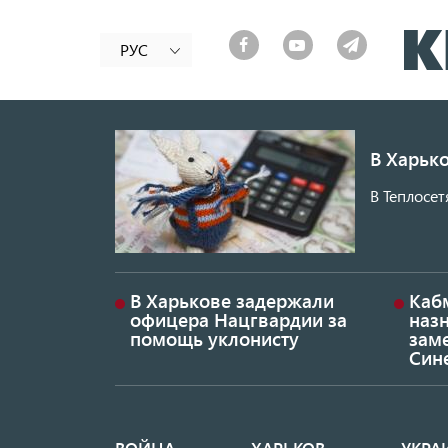
РУС
В Харько
В Теплосет
В Харькове задержали
Каб
офицера Нацгвардии за
наз
помощь уклонисту
заме
Син