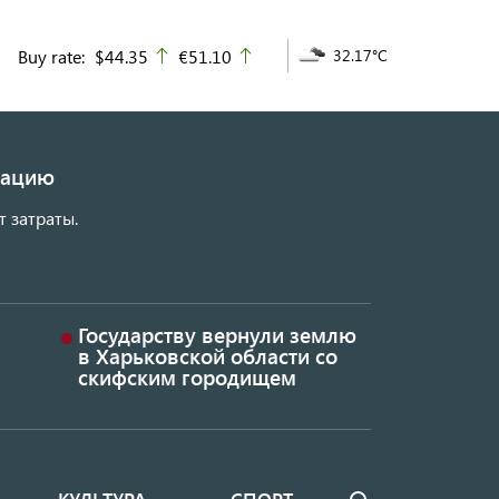
Buy rate:
$44.35
€51.10
32.17°C
up
up
изацию
т затраты.
Государству вернули землю
в Харьковской области со
скифским городищем