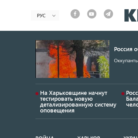
РУС
Россия 
Оккупанты
На Харьковщине начнут
Рос
тестировать новую
Бал
детализированную систему
чел
оповещения