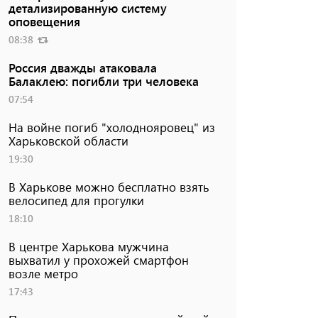
детализированную систему
оповещения
08:38
Россия дважды атаковала
Балаклею: погибли три человека
07:54
На войне погиб "холоднояровец" из
Харьковской области
19:30
В Харькове можно бесплатно взять
велосипед для прогулки
18:10
В центре Харькова мужчина
выхватил у прохожей смартфон
возле метро
17:43