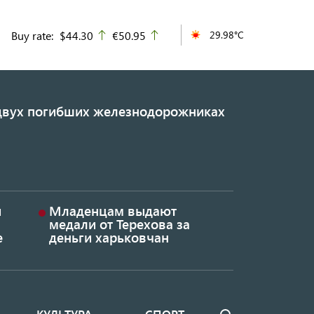
Buy rate:
$44.30
€50.95
29.98°C
up
up
 двух погибших железнодорожниках
и
Младенцам выдают
медали от Терехова за
е
деньги харьковчан