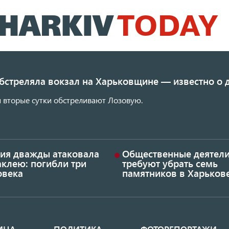
Перейти
к
основному
содержанию
обстреляла вокзал на Харьковщине — известно о
 вторые сутки обстреливают Лозовую.
сия дважды атаковала
Общественные деятел
аклею: погибли три
требуют убрать семь
овека
памятников в Харьков