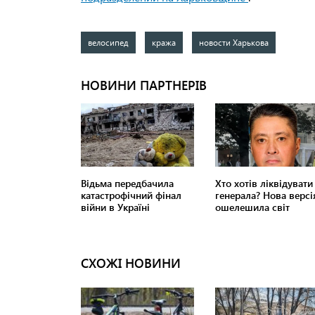
велосипед
кража
новости Харькова
СХОЖІ НОВИНИ