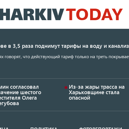
Перейти
к
основному
содержанию
ве в 3,5 раза поднимут тарифы на воду и канал
ях говорят, что действующий тариф только на треть покрывае
мин согласовал
Из-за жары трасса на
начение шестого
Харьковщине стала
стителя Олега
опасной
егубова