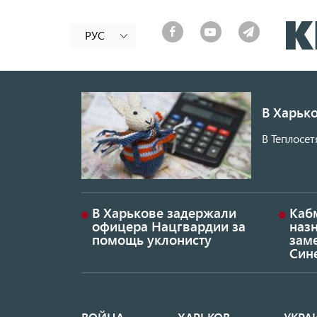
РУС
В Харько
В Теплосет
В Харькове задержали
Каб
офицера Нацгвардии за
наз
помощь уклонисту
заме
Син