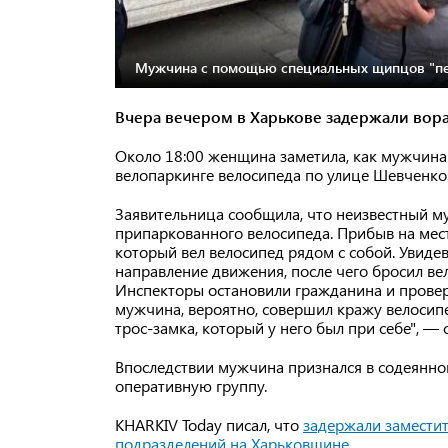
Мужчина с помощью специальных щипцов "пер
Вчера вечером в Харькове задержали вора
Около 18:00 женщина заметила, как мужчина
велопаркинге велосипеда по улице Шевченко.
Заявительница сообщила, что неизвестный м
припаркованного велосипеда. Прибыв на мес
который вел велосипед рядом с собой. Увидев
направление движения, после чего бросил вел
Инспекторы остановили гражданина и провери
мужчина, вероятно, совершил кражу велосип
трос-замка, который у него был при себе", 
Впоследствии мужчина признался в содеянном
оперативную группу.
KHARKIV Today писал, что
задержали заместит
подразделений на Харьковщине
.