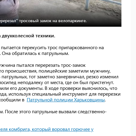
ерезал" тросовый замок на велопаркинге.
 двухколесной техники.
 пытается перекусить трос припаркованного на
 Она обратилась к патрульным.
ужчина пытался перерезать трос-замок
то происшествия, полицейские заметили мужчину,
 патрульных, тот заметно занервничал, резко изменил
осипед неподалеку от места, где он был пристегнут.
ли его документы. В ходе проверки выяснилось, что
еда, используя специальный инструмент для перерезки
— сообщили в
Патрульной полиции Харьковщины
.
. После этого патрульные вызвали следственно-
еля комбрига, который воровал горючее у