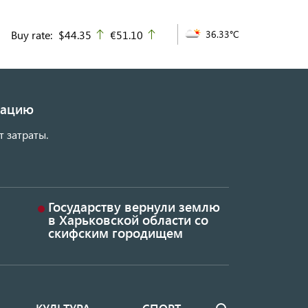
Buy rate:
$44.35
€51.10
36.33°C
up
up
изацию
т затраты.
Государству вернули землю
в Харьковской области со
скифским городищем