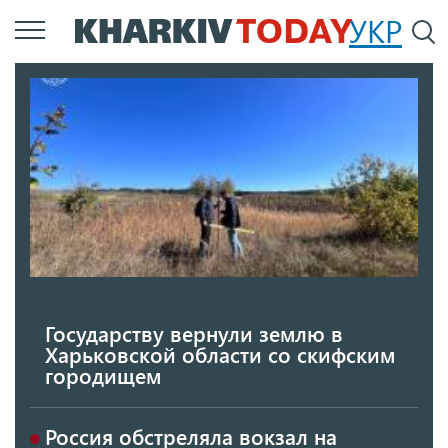
Перейти
УКР
По
к
основному
содержанию
Государству вернули землю в
Харьковской области со скифским
городищем
Россия обстреляла вокзал на