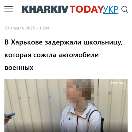
Перейти
УКР
По
к
основному
29 апреля, 2025 - 13:04
содержанию
В Харькове задержали школьницу,
которая сожгла автомобили
военных
Фото: СБУ.