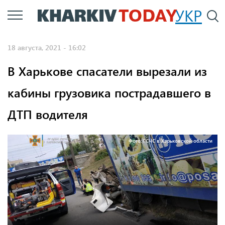
Перейти
УКР
По
к
основному
18 августа, 2021 - 16:02
содержанию
В Харькове спасатели вырезали из
кабины грузовика пострадавшего в
ДТП водителя
Фото: ГСЧС в Харьковской области