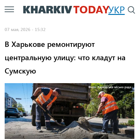
Перейти
УКР
По
к
основному
07 мая, 2026 - 15:32
содержанию
В Харькове ремонтируют
центральную улицу: что кладут на
Сумскую
Фото: Харківська міська рада