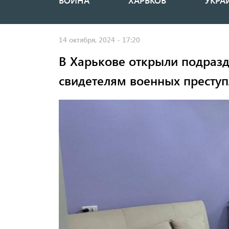
ВОЙНА
ХАРЬКОВ
УКРА
Основная
навигация
14 октября, 2024 - 17:20
В Харькове открыли подраз
свидетелям военных престу