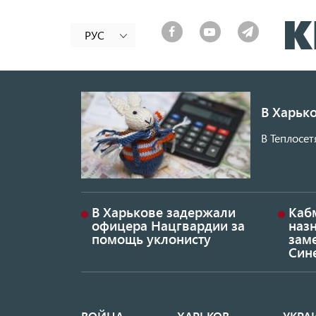
РУС
В Харько
В Теплосет
В Харькове задержали
Каб
офицера Нацгвардии за
наз
помощь уклонисту
заме
Син