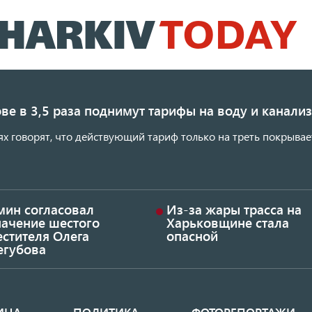
Перейти
к
основному
содержанию
ве в 3,5 раза поднимут тарифы на воду и канал
ях говорят, что действующий тариф только на треть покрывае
мин согласовал
Из-за жары трасса на
начение шестого
Харьковщине стала
стителя Олега
опасной
егубова