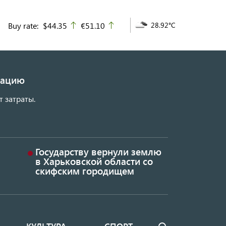
Buy rate:
$44.35
€51.10
28.92°C
up
up
изацию
т затраты.
Государству вернули землю
в Харьковской области со
скифским городищем