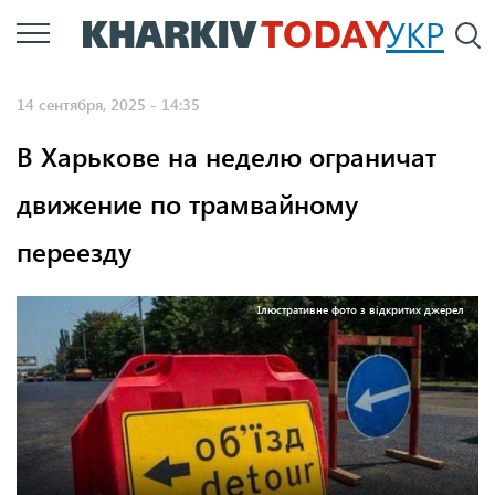
Перейти
УКР
По
к
основному
14 сентября, 2025 - 14:35
содержанию
В Харькове на неделю ограничат
движение по трамвайному
переезду
Ілюстративне фото з відкритих джерел