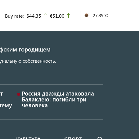
Buy rate:
$44.35
€51.00
27.39°C
up
up
кифским городищем
унальную собственность.
т
Россия дважды атаковала
Балаклею: погибли три
тему
человека