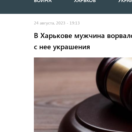
ВОЙНА
ХАРЬКОВ
УКРА
Основная
навигация
24 августа, 2023 - 19:13
В Харькове мужчина ворвалс
с нее украшения