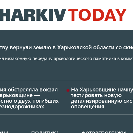
Перейти
к
основному
содержанию
ству вернули землю в Харьковской области со с
ил незаконную передачу археологического памятника в комм
ия обстреляла вокзал
На Харьковщине начну
Харьковщине —
тестировать новую
стно о двух погибших
детализированную сис
езнодорожниках
оповещения