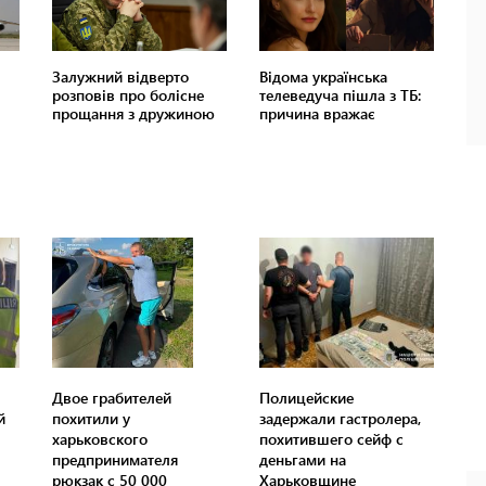
Двое грабителей
Полицейские
й
похитили у
задержали гастролера,
харьковского
похитившего сейф с
предпринимателя
деньгами на
рюкзак с 50 000
Харьковщине