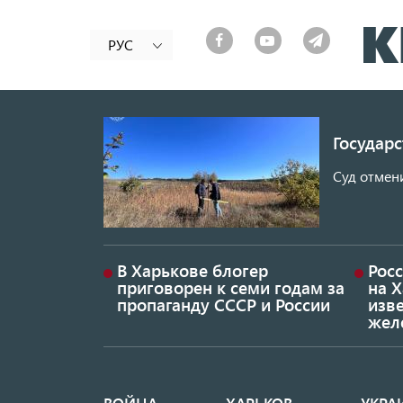
РУС
Государ
Суд отмен
В Харькове блогер
Росс
приговорен к семи годам за
на 
пропаганду СССР и России
изве
жел