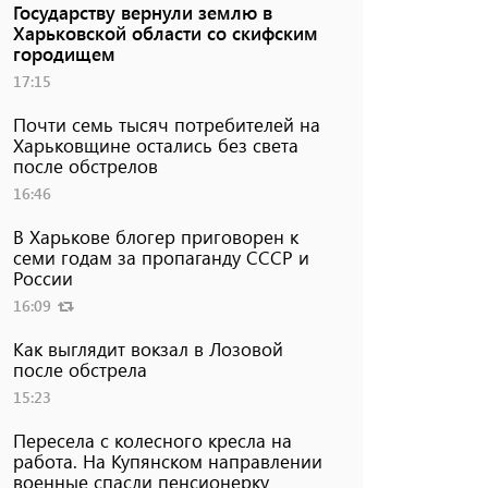
Государству вернули землю в
Харьковской области со скифским
городищем
17:15
Почти семь тысяч потребителей на
Харьковщине остались без света
после обстрелов
16:46
В Харькове блогер приговорен к
семи годам за пропаганду СССР и
России
16:09
Как выглядит вокзал в Лозовой
после обстрела
15:23
Пересела с колесного кресла на
работа. На Купянском направлении
военные спасли пенсионерку