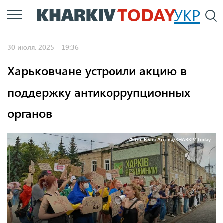
Перейти
УКР
По
к
основному
30 июля, 2025 - 19:36
содержанию
Харьковчане устроили акцию в
поддержку антикоррупционных
органов
Фото: Юлія Агєєва/KHARKIV Today