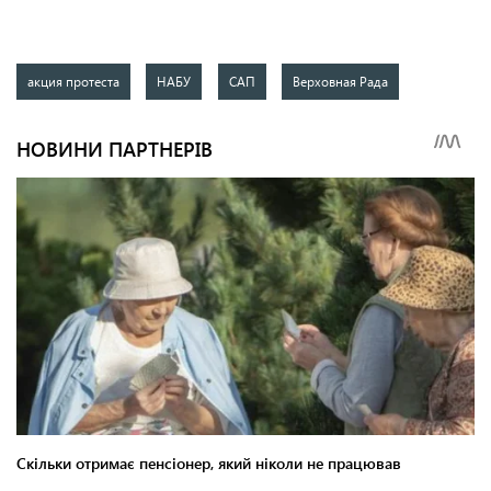
акция протеста
НАБУ
САП
Верховная Рада