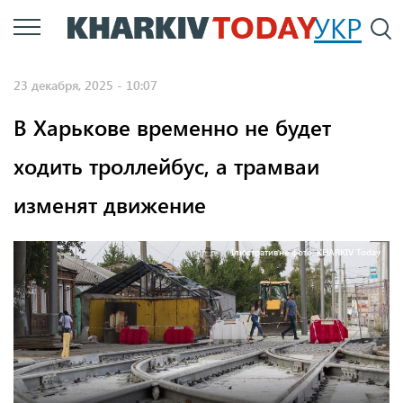
Перейти
УКР
По
к
основному
23 декабря, 2025 - 10:07
содержанию
В Харькове временно не будет
ходить троллейбус, а трамваи
изменят движение
Ілюстративне фото: KHARKIV Today