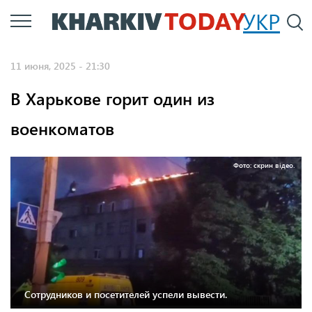
Перейти
УКР
По
к
основному
11 июня, 2025 - 21:30
содержанию
В Харькове горит один из
военкоматов
Фото: скрин відео.
Сотрудников и посетителей успели вывести.