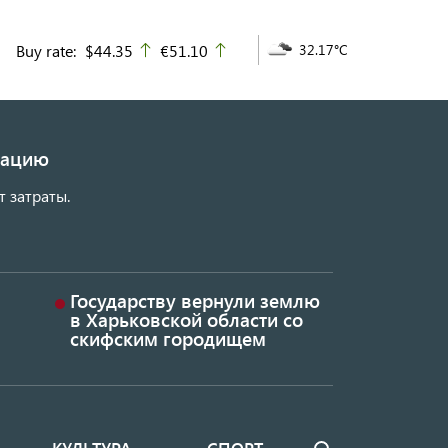
Buy rate:
$44.35
€51.10
32.17°C
up
up
изацию
т затраты.
Государству вернули землю
в Харьковской области со
скифским городищем