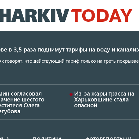
Перейти
к
основному
содержанию
ве в 3,5 раза поднимут тарифы на воду и канал
ях говорят, что действующий тариф только на треть покрывае
мин согласовал
Из-за жары трасса на
начение шестого
Харьковщине стала
стителя Олега
опасной
егубова