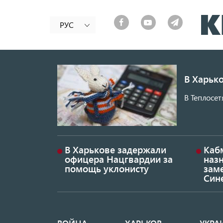
РУС
В Харько
В Теплосет
В Харькове задержали
Каб
офицера Нацгвардии за
наз
помощь уклонисту
заме
Син