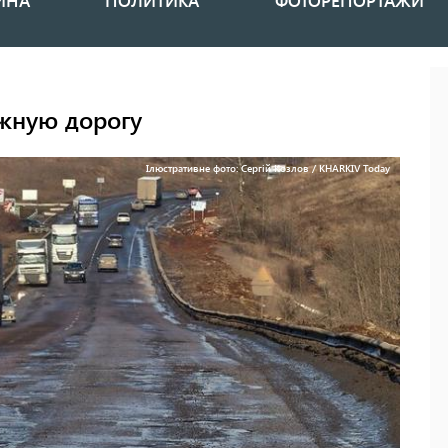
ИНА
ПОЛИТИКА
ФОТОРЕПОРТАЖИ
жную дорогу
Ілюстративне фото: Сергій Козлов / KHARKIV Today