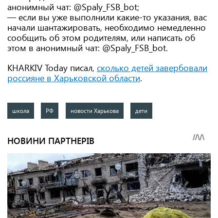
анонимный чат: @Spaly_FSB_bot;
— если вы уже выполнили какие-то указания, вас
начали шантажировать, необходимо немедленно
сообщить об этом родителям, или написать об
этом в анонимный чат: @Spaly_FSB_bot.
KHARKIV Today писал,
сколько детей завербовали
россияне в Харьковской области
.
школа
РФ
новости Харькова
дети