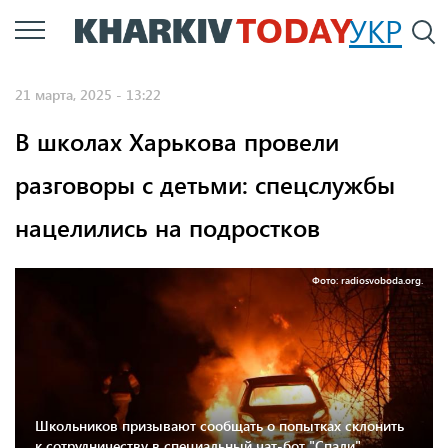
Перейти
УКР
По
к
основному
21 марта, 2025 - 13:22
содержанию
В школах Харькова провели
разговоры с детьми: спецслужбы
нацелились на подростков
Фото: radiosvoboda.org.
Школьников призывают сообщать о попытках склонить
к сотрудничеству в специальный чат-бот "Спали"