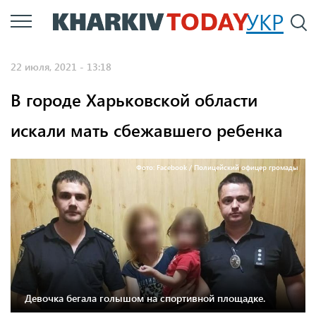
Перейти
УКР
По
к
основному
22 июля, 2021 - 13:18
содержанию
В городе Харьковской области
искали мать сбежавшего ребенка
Фото: Facebook / Полицейский офицер громады
Девочка бегала голышом на спортивной площадке.