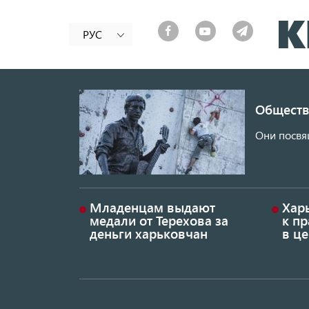
РУС
Обществ
Они посвя
Младенцам выдают
Хар
медали от Терехова за
к пр
деньги харьковчан
в це