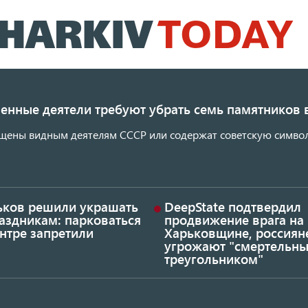
Перейти
к
основному
содержанию
енные деятели требуют убрать семь памятников 
щены видным деятелям СССР или содержат советскую символ
ьков решили украшать
DeepState подтвердил
аздникам: парковаться
продвижение врага на
нтре запретили
Харьковщине, россиян
угрожают "смертельн
треугольником"