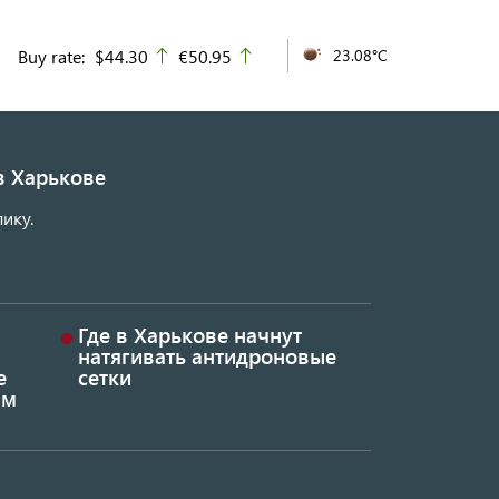
Buy rate:
$44.30
€50.95
23.08°C
up
up
в Харькове
ику.
Где в Харькове начнут
натягивать антидроновые
е
сетки
ым