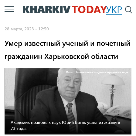
Перейти
УКР
По
к
основному
28 марта, 2023 - 12:50
содержанию
Умер известный ученый и почетный
гражданин Харьковской области
Фото: Національна академія правових наук
Академик правовых наук Юрий Битяк ушел из жизни в
73 года.