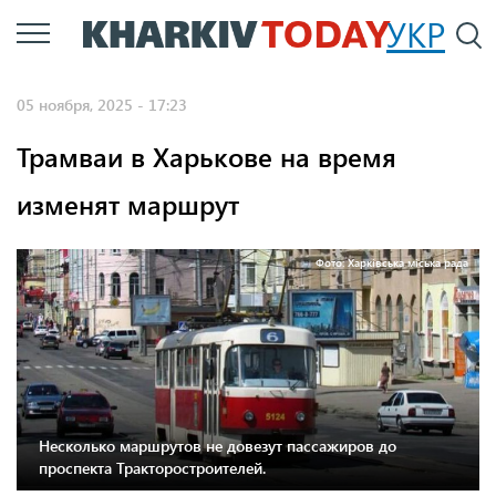
Перейти
УКР
По
к
основному
05 ноября, 2025 - 17:23
содержанию
Трамваи в Харькове на время
изменят маршрут
Фото: Харківська міська рада
Несколько маршрутов не довезут пассажиров до
проспекта Тракторостроителей.