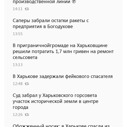
производственной линии ℗
14:11
Саперы забрали остатки ракеты с
предприятия в Богодухове
13:55
В приграничнойгромаде на Харьковщине
решили потратить 1,7 млн ​​гривен на ремонт
сельсовета
13:13
В Харькове задержали фейкового спасателя
12:48
Суд забрал у Харьковского горсовета
участок исторической земли в центре
города
12:26
Обожженный носик: в Харькове спасли из