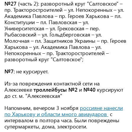
№27
(часть 2): разворотный круг "Салтовское" –
пр. Тракторостроителей – ул. Непокоренных – ул.
Академика Павлова – пр. Героев Харькова – пл.
Конституции – пл. Павловская – ул.
Университетская – ул. Грековская – пер.
Рыбасовский – ул. Гольдберговская – ул.
Молочная – пл. Защитников Украины – пр. Героев
Харькова – ул. Академика Павлова – ул.
Непокоренных – пр. Тракторостроителей –
разворотный круг "Салтовское";
№7:
не курсирует.
Из-за повреждения контактной сети на
Алексеевке
троллейбусы №2
и
№40
курсируют
до ст. м. "Алексеевская"
Напомним, вечером 3 ноября
россияне нанесли
по Харькову и области много авиаударов
с
интервалом в полтора часа. Были повреждены
супермаркеты, дома, электросети.