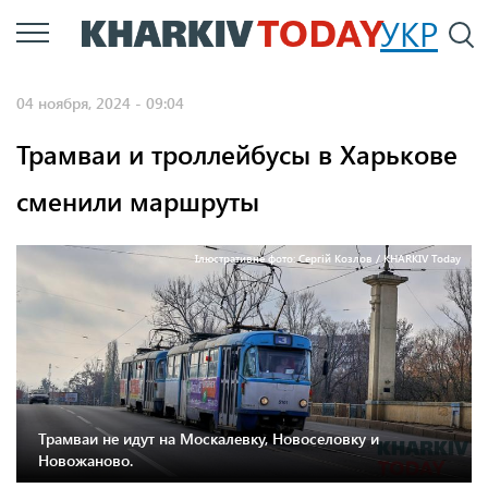
Перейти
УКР
По
к
основному
04 ноября, 2024 - 09:04
содержанию
Трамваи и троллейбусы в Харькове
сменили маршруты
Ілюстративне фото: Сергій Козлов / KHARKIV Today
Трамваи не идут на Москалевку, Новоселовку и
Новожаново.