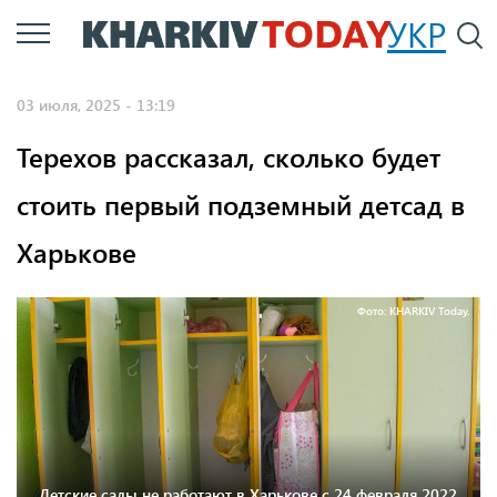
Перейти
УКР
По
к
основному
03 июля, 2025 - 13:19
содержанию
Терехов рассказал, сколько будет
стоить первый подземный детсад в
Харькове
Фото: KHARKIV Today.
Детские сады не работают в Харькове с 24 февраля 2022