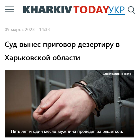
Перейти
УКР
По
к
основному
09 марта, 2023 - 14:33
содержанию
Суд вынес приговор дезертиру в
Харьковской области
Ілюстративне фото
Пять лет и один месяц мужчина проведет за решеткой.