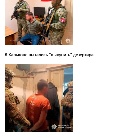
В Харькове пытались "выкупить" дезертира