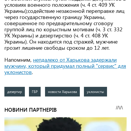
условиях военного положения (ч. 4 ст. 409 УК
Украины);содействие незаконной переправке лиц
через государственную границу Украины,
совершенное по предварительному сговору
группой лиц по корыстным мотивам (ч. 3 ст. 332
УК Украины) и дезертирство (ч. 4 ст. 408 УК
Украины). Он находится под стражей, мужчине
грозит лишение свободы сроком до 12 лет.
Напомним,
непдалеко от Харькова задержали
мужчину, который придумал полный "сервис" для
уклонистов
.
дезертир
ГБР
новости Харькова
уклонисты