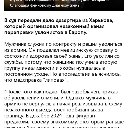
благодаря фейковому диагнозу жены.
В суд передали дело дезертира из Харькова,
который организовал незаконный канал
переправки уклонистов в Европу.
Мужчина служил по контракту и решил уволиться
из армии. Он подделал медицинскую справку о
состоянии здоровья своей жены. Его уволили со
службы, потому что женщина получила вторую
группу инвалидности и якобы нуждалась в
постоянном уходе. Но впоследствии выяснилось,
что медсправка "липовая".
"После того как подлог был разоблачен, приказ
об увольнении отменили. Однако мужчина в
армию не вернулся, а начал реализовывать схему
незаконного выезда военнообязанных за
границу. В декабре 2024 года фигурант
предложил своему знакомому, с которым раньше
служил в Харькове, за 7 тысяч евро организовать