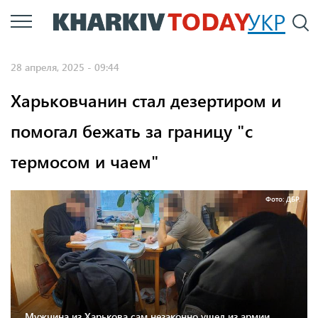
Перейти
УКР
По
к
основному
28 апреля, 2025 - 09:44
содержанию
Харьковчанин стал дезертиром и
помогал бежать за границу "с
термосом и чаем"
Фото: ДБР.
Мужчина из Харькова сам незаконно ушел из армии