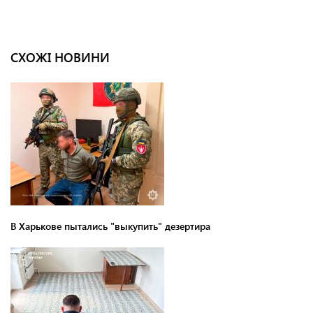
СХОЖІ НОВИНИ
В Харькове пытались "выкупить" дезертира