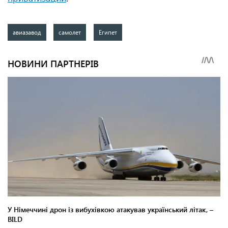
авиазавод
самолет
Египет