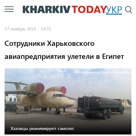
Перейти
УКР
По
к
основному
17 ноября, 2021 - 14:55
содержанию
Сотрудники Харьковского
авиапредприятия улетели в Египет
Фото: Харьковское авиапредприятие
Хазовцы реанимируют самолет.