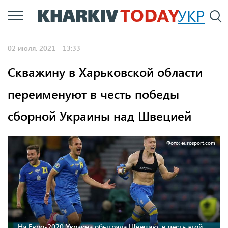
Перейти
УКР
По
к
основному
02 июля, 2021 - 13:33
содержанию
Скважину в Харьковской области
переименуют в честь победы
сборной Украины над Швецией
Фото: eurosport.com
На Евро-2020 Украина обыграла Швецию, в честь этой