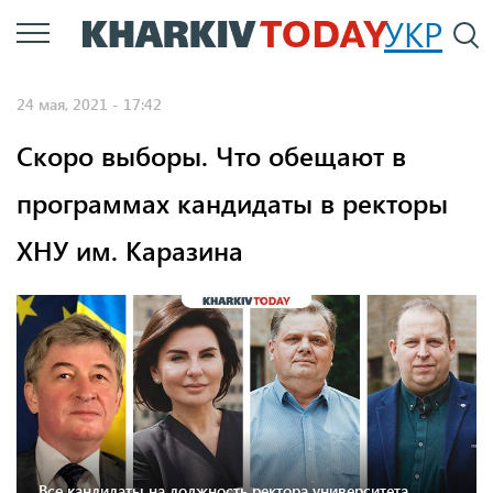
Перейти
УКР
По
к
основному
24 мая, 2021 - 17:42
содержанию
Скоро выборы. Что обещают в
программах кандидаты в ректоры
ХНУ им. Каразина
Все кандидаты на должность ректора университета